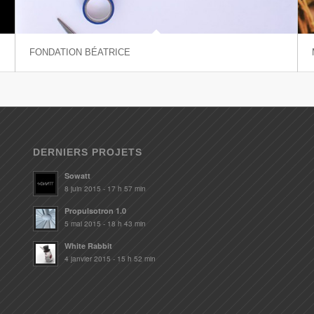
FONDATION BÉATRICE
DERNIERS PROJETS
Sowatt
8 juin 2015 - 17 h 57 min
Propulsotron 1.0
5 mai 2015 - 18 h 43 min
White Rabbit
4 janvier 2015 - 15 h 52 min